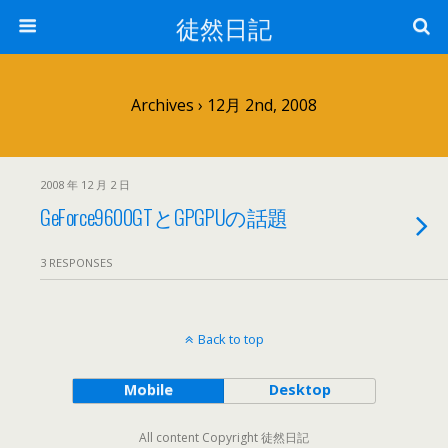
徒然日記
Archives › 12月 2nd, 2008
2008 年 12 月 2 日
GeForce9600GTとGPGPUの話題
3 RESPONSES
Back to top
Mobile
Desktop
All content Copyright 徒然日記