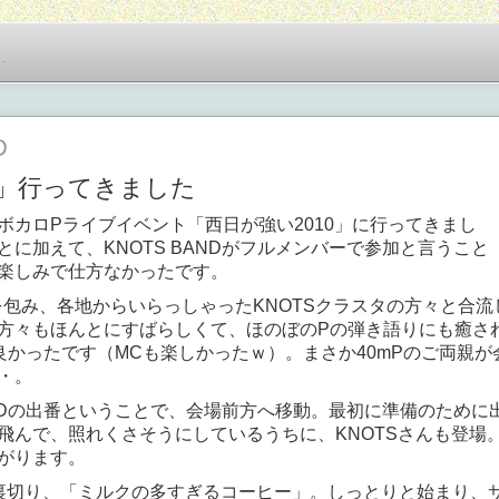
…
D
0」行ってきました
ボカロPライブイベント「西日が強い2010」に行ってきまし
に加えて、KNOTS BANDがフルメンバーで参加と言うこと
楽しみで仕方なかったです。
身を包み、各地からいらっしゃったKNOTSクラスタの方々と合流
方々もほんとにすばらしくて、ほのぼのPの弾き語りにも癒さ
良かったです（MCも楽しかったｗ）。まさか40mPのご両親が
・。
ANDの出番ということで、会場前方へ移動。最初に準備のために
飛んで、照れくさそうにしているうちに、KNOTSさんも登場
がります。
裏切り、「ミルクの多すぎるコーヒー」。しっとりと始まり、