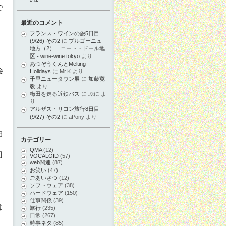
で
最近のコメント
フランス・ワインの旅5日目
(9/26) その2
に
ブルゴーニュ
地方（2） コート・ドール地
区 - wine-wine.tokyo
より
あつぞうくんとMelting
会
Holidays
に
Mr.K
より
千里ニュータウン展
に
加藤寛
教
より
梅田を走る近鉄バス
に
ぷに
よ
り
アルザス・リヨン旅行8日目
(9/27) その2
に
aPony
より
曲
カテゴリー
QMA
(12)
切
VOCALOID
(57)
web関連
(87)
お笑い
(47)
ごあいさつ
(12)
ソフトウェア
(38)
ハードウェア
(150)
仕事関係
(39)
は
旅行
(235)
日常
(267)
時事ネタ
(85)