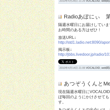
2010年4月28日 21:26
VOCALOID
,
web関
Radioあぽにぃ 第
隔週水曜日にお届けしています
お時間のある方はぜひ！
放送URL↓
http://std1.ladio.net:8090/ap
掲示板↓
http://jbbs.livedoor.jp/radio/1
2010年4月14日 21:06
VOCALOID
,
web関
あつぞうくんとMeltin
現在隔週水曜日にVOCALO
ぼ毎回のようにかけさせても
す。
あつぞうくんとの出会いは、た