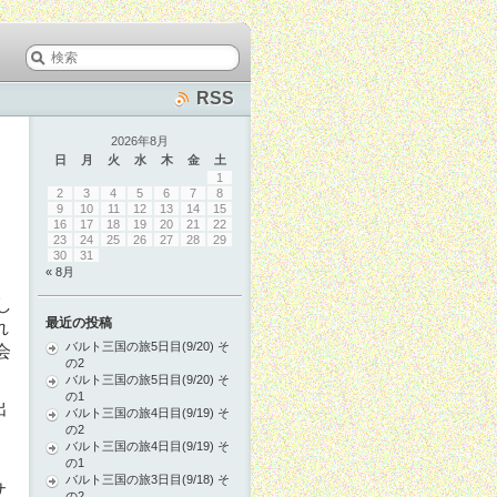
RSS
2026年8月
日
月
火
水
木
金
土
1
2
3
4
5
6
7
8
9
10
11
12
13
14
15
16
17
18
19
20
21
22
23
24
25
26
27
28
29
30
31
« 8月
し
最近の投稿
れ
バルト三国の旅5日目(9/20) そ
会
の2
バルト三国の旅5日目(9/20) そ
の1
出
バルト三国の旅4日目(9/19) そ
。
の2
バルト三国の旅4日目(9/19) そ
の1
バルト三国の旅3日目(9/18) そ
サ
の2