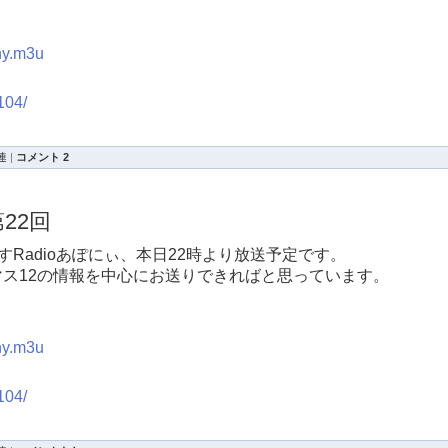
ony.m3u
0104/
連
|
コメント 2
22回
Radioあぽにぃ、本日22時より放送予定です。
マス12の情報を中心にお送りできればと思っています。
ony.m3u
0104/