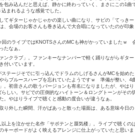
を包み込んだと思えば、静かに終わっていく、まさにこの1曲
引き込まれるような感覚でした。
してギターじゃかじゃかの楽しい曲になり、サビの「てっきー
は、会場のお客さんも巻き込んで大合唱になっていたのが印象
今回のライブではKNOTSさんのMCも神がかっていましたｗ 
ったなぁ。
ァンクラブ」。ファンキーなナンバーで軽く踊りながらギター
き付いています。
んがステージそでに引っ込んでドラムのしげるさんがMCを始めた
やらブルースハープを忘れていたようですｗ 準備が整い、4
」。初音さんの歌うバージョンも有名になりましたが、やはり
すばらしい。サビでの圧倒的なハイトーン＆ロングトーンがその
た。やはりライブで聴くと感動の度合いが違うなぁ。
取り外した瞬間、汗がぱあっと散った場面は、ある意味今日の
万人以上を泣かせた名作「サボテンと蜃気楼」。ライブで聴くの
のキーボードがよく映えるアレンジに仕上がっていたと思いま