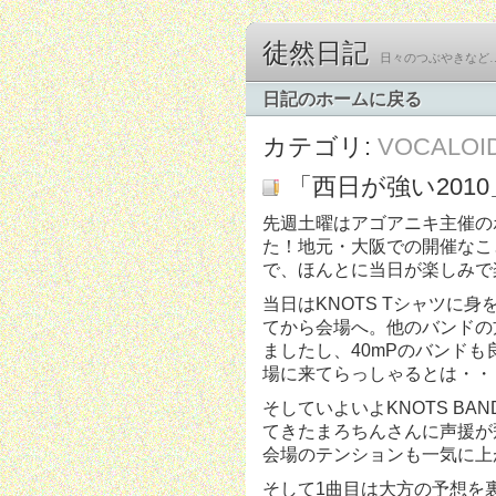
徒然日記
日々のつぶやきなど
日記のホームに戻る
カテゴリ:
VOCALOI
「西日が強い201
先週土曜はアゴアニキ主催の
た！地元・大阪での開催なこと
で、ほんとに当日が楽しみで
当日はKNOTS Tシャツに
てから会場へ。他のバンドの
ましたし、40mPのバンドも
場に来てらっしゃるとは・・
そしていよいよKNOTS B
てきたまろちんさんに声援が
会場のテンションも一気に上
そして1曲目は大方の予想を