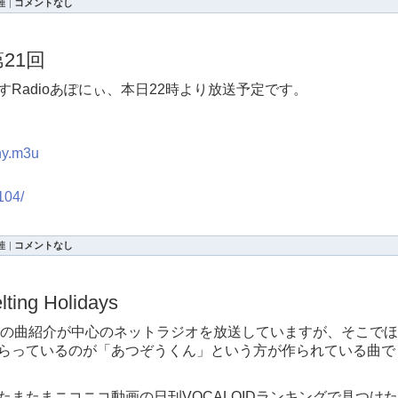
連
|
コメントなし
21回
Radioあぽにぃ、本日22時より放送予定です。
ony.m3u
0104/
連
|
コメントなし
g Holidays
IDの曲紹介が中心のネットラジオを放送していますが、そこでほ
らっているのが「あつぞうくん」という方が作られている曲で
またまニコニコ動画の日刊VOCALOIDランキングで見つけた