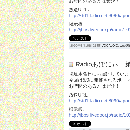
お時間のある方はぜひ！
放送URL↓
http://std1.ladio.net:8090/ap
掲示板↓
http://jbbs.livedoor.jp/radio/1
2010年5月19日 21:55
VOCALOID
,
web関
Radioあぽにぃ 第
隔週水曜日にお届けしています
今回は5/9に開催されるボー
お時間のある方はぜひ！
放送URL↓
http://std1.ladio.net:8090/ap
掲示板↓
http://jbbs.livedoor.jp/radio/1