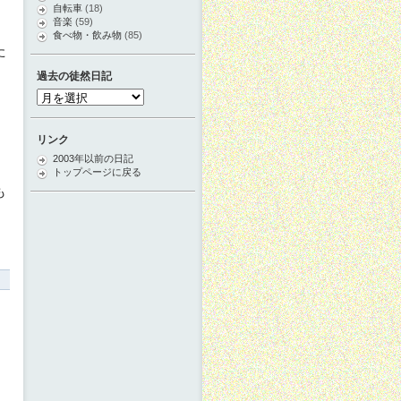
自転車
(18)
音楽
(59)
食べ物・飲み物
(85)
た
過去の徒然日記
過
去
の
徒
リンク
然
2003年以前の日記
日
トップページに戻る
記
も