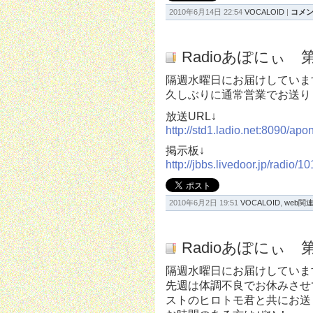
2010年6月14日 22:54
VOCALOID
|
コメン
Radioあぽにぃ 第
隔週水曜日にお届けしています
久しぶりに通常営業でお送り
放送URL↓
http://std1.ladio.net:8090/ap
掲示板↓
http://jbbs.livedoor.jp/radio/1
2010年6月2日 19:51
VOCALOID
,
web関
Radioあぽにぃ 第
隔週水曜日にお届けしています
先週は体調不良でお休みさせ
ストのヒロトモ君と共にお送