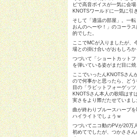
ビで高音ボイスが一気に会場
KNOTSワールドに一気に
そして「適温の部屋」。一転
おんのへーや！」のコーラス
的でした。
ここでMCが入りましたが、
場との掛け合いがおもしろか
つづいて「ショートカットフ
を弾いている姿がまだ目に焼
ここでいったんKNOTSさ
ので何事かと思ったら、どう
目の「ラビットフォーゲッツ
KNOTSさん本人の歌唱は
実さをより際だたせていまし
曲が終わりブルースハープを
ハイライトでしょうｗ
つづいてニコ動のPVが20
初めてでしたが、つかささん