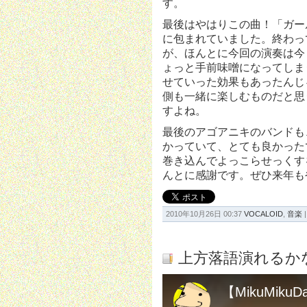
す。
最後はやはりこの曲！「ガー
に包まれていました。終わって
が、ほんとに今回の演奏は今
ょっと手前味噌になってしま
せていった効果もあったんじ
側も一緒に楽しむものだと思
すよね。
最後のアゴアニキのバンドも
かっていて、とても良かった
巻き込んでよっこらせっくす
んとに感謝です。ぜひ来年も
2010年10月26日 00:37
VOCALOID
,
音楽
上方落語演れるか