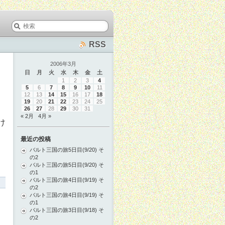
RSS
2006年3月
日
月
火
水
木
金
土
1
2
3
4
5
6
7
8
9
10
11
12
13
14
15
16
17
18
19
20
21
22
23
24
25
26
27
28
29
30
31
« 2月
4月 »
け
最近の投稿
バルト三国の旅5日目(9/20) そ
の2
バルト三国の旅5日目(9/20) そ
の1
バルト三国の旅4日目(9/19) そ
の2
バルト三国の旅4日目(9/19) そ
の1
バルト三国の旅3日目(9/18) そ
の2