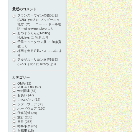
最近のコメント
フランス・ワインの旅5日目
(9/26) その2
に
ブルゴーニュ
地方（2） コート・ドール地
区 - wine-wine.tokyo
より
あつぞうくんとMelting
Holidays
に
Mr.K
より
千里ニュータウン展
に
加藤寛
教
より
梅田を走る近鉄バス
に
ぷに
よ
り
アルザス・リヨン旅行8日目
(9/27) その2
に
aPony
より
カテゴリー
QMA
(12)
VOCALOID
(57)
web関連
(87)
お笑い
(47)
ごあいさつ
(12)
ソフトウェア
(38)
ハードウェア
(150)
仕事関係
(39)
旅行
(235)
日常
(267)
時事ネタ
(85)
自転車
(18)