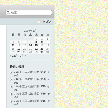
RSS
2009年1月
日
月
火
水
木
金
土
1
2
3
4
5
6
7
8
9
10
11
12
13
14
15
16
17
18
19
20
21
22
23
24
25
26
27
28
29
30
31
« 12月
2月 »
最近の投稿
バルト三国の旅5日目(9/20) そ
の2
バルト三国の旅5日目(9/20) そ
の1
バルト三国の旅4日目(9/19) そ
の2
バルト三国の旅4日目(9/19) そ
の1
バルト三国の旅3日目(9/18) そ
の2