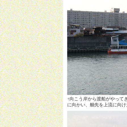
↑向こう岸から渡船がやって
に向かい、舳先を上流に向け