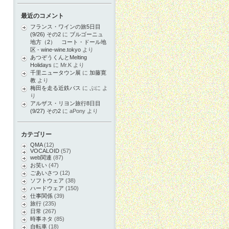
最近のコメント
フランス・ワインの旅5日目
(9/26) その2
に
ブルゴーニュ
地方（2） コート・ドール地
区 - wine-wine.tokyo
より
あつぞうくんとMelting
Holidays
に
Mr.K
より
千里ニュータウン展
に
加藤寛
教
より
梅田を走る近鉄バス
に
ぷに
よ
り
アルザス・リヨン旅行8日目
(9/27) その2
に
aPony
より
カテゴリー
QMA
(12)
VOCALOID
(57)
web関連
(87)
お笑い
(47)
ごあいさつ
(12)
ソフトウェア
(38)
ハードウェア
(150)
仕事関係
(39)
旅行
(235)
日常
(267)
時事ネタ
(85)
自転車
(18)