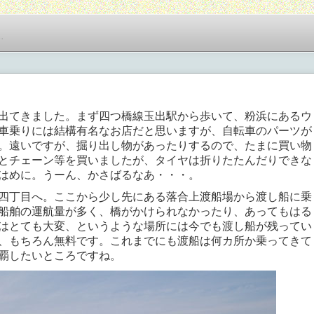
…
出てきました。まず四つ橋線玉出駅から歩いて、粉浜にあるウ
車乗りには結構有名なお店だと思いますが、自転車のパーツが
。遠いですが、掘り出し物があったりするので、たまに買い物
とチェーン等を買いましたが、タイヤは折りたたんだりできな
はめに。うーん、かさばるなあ・・・。
四丁目へ。ここから少し先にある落合上渡船場から渡し船に乗
船舶の運航量が多く、橋がかけられなかったり、あってもはる
はとても大変、というような場所には今でも渡し船が残ってい
、もちろん無料です。これまでにも渡船は何カ所か乗ってきて
覇したいところですね。