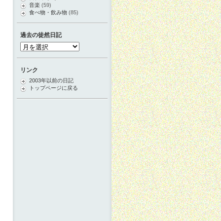
音楽
(59)
食べ物・飲み物
(85)
過去の徒然日記
過
去
の
徒
リンク
然
2003年以前の日記
日
トップページに戻る
記