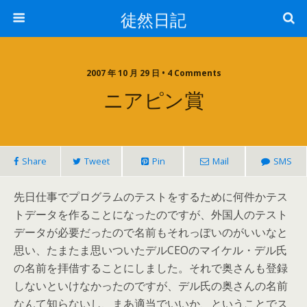
徒然日記
2007 年 10 月 29 日 • 4 Comments
ニアピン賞
Share
Tweet
Pin
Mail
SMS
先日仕事でプログラムのテストをするために何件かテス
トデータを作ることになったのですが、外国人のテスト
データが必要だったので名前もそれっぽいのがいいなと
思い、たまたま思いついたデルCEOのマイケル・デル氏
の名前を拝借することにしました。それで奥さんも登録
しないといけなかったのですが、デル氏の奥さんの名前
なんて知らないし、まあ適当でいいか、ということでス