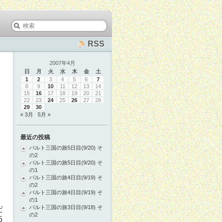
RSS
2007年4月
日
月
火
水
木
金
土
1
2
3
4
5
6
7
8
9
10
11
12
13
14
15
16
17
18
19
20
21
22
23
24
25
26
27
28
29
30
« 3月
5月 »
最近の投稿
バルト三国の旅5日目(9/20) そ
の2
バルト三国の旅5日目(9/20) そ
の1
バルト三国の旅4日目(9/19) そ
の2
バルト三国の旅4日目(9/19) そ
の1
バルト三国の旅3日目(9/18) そ
だ
の2
5