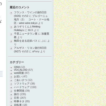
の
最近のコメント
フランス・ワインの旅5日目
勉
(9/26) その2
に
ブルゴーニュ
地方（2） コート・ドール地
な
区 - wine-wine.tokyo
より
あつぞうくんとMelting
Holidays
に
Mr.K
より
千里ニュータウン展
に
加藤寛
教
より
梅田を走る近鉄バス
に
ぷに
よ
り
アルザス・リヨン旅行8日目
(9/27) その2
に
aPony
より
カテゴリー
QMA
(12)
VOCALOID
(57)
web関連
(87)
お笑い
(47)
ごあいさつ
(12)
ソフトウェア
(38)
ハードウェア
(150)
仕事関係
(39)
旅行
(235)
日常
(267)
時事ネタ
(85)
自転車
(18)