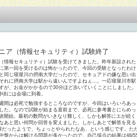
…
ニア（情報セキュリティ）試験終了
（情報セキュリティ）試験を受けてきました。昨年新設された
に第一回を受けるのは怖かったので、今回の受験となったわけ
と同じ寝屋川の摂南大学だったので、セキュアドの嫌な思い出
それに摂南大学は駅から遠いんですよねぇ…。一応寝屋川市駅
すが、お金がかかるので30分ほど歩いていくことにしました。
時頃には会場に到着。
週間は必死で勉強するところなのですが、今回はいろいろあっ
した。なので試験が始まる直前まで、必死に参考書とにらめっ
前試験開始。最初の数問がいきなり難しく、しかも解答にエが続く
なあと思い何問か回答を変えました。しかしあとで解答を見る
解だったようで、ちょっとやられたなあ、という感じです。た
中盤からは解ける問題が多かったので、自己採点の結果は48/5