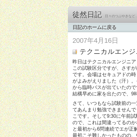
徒然日記
日々のつぶやきなど
日記のホームに戻る
2007年4月16日
テクニカルエンジ
昨日はテクニカルエンジニア
この試験区分ですが、さすが
です。会場はセキュアドの時
がよみがえりました（汗）。
から臨時バスが出ていたので
結構早めに家を出たので、9
さて、いつもなら試験前の一
てあんまり勉強できませんで
こです。そして9:30に午
ので、これは間違ってるのか
と最初から6問連続でエが正
最初こそ難しかったものの、