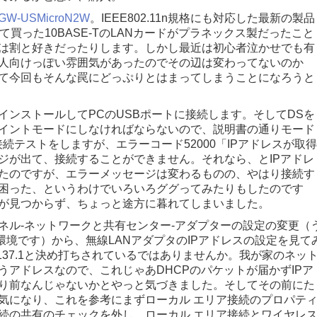
GW-USMicroN2W
。IEEE802.11n規格にも対応した最新の製品
て買った10BASE-TのLANカードがプラネックス製だったこと
は割と好きだったりします。しかし最近は初心者泣かせでも有
人向けっぽい雰囲気があったのでその辺は変わってないのか
て今回もそんな罠にどっぷりとはまってしまうことになろうと
インストールしてPCのUSBポートに接続します。そしてDSを
イントモードにしなければならないので、説明書の通りモード
接続テストをしますが、エラーコード52000「IPアドレスが取得
ジが出て、接続することができません。それなら、とIPアドレ
たのですが、エラーメッセージは変わるものの、やはり接続す
困った、というわけでいろいろググってみたりもしたのです
が見つからず、ちょっと途方に暮れてしまいました。
ネル-ネットワークと共有センター-アダプターの設定の変更（
ssional環境です）から、無線LANアダプタのIPアドレスの設定を見て
68.137.1と決め打ちされているではありませんか。我が家のネッ
うアドレスなので、これじゃあDHCPのパケットが届かずIPア
り前なんじゃないかとやっと気づきました。そしてその前にた
気になり、これを参考にまずローカル エリア接続のプロパティ
続の共有のチェックを外し、ローカル エリア接続とワイヤレ