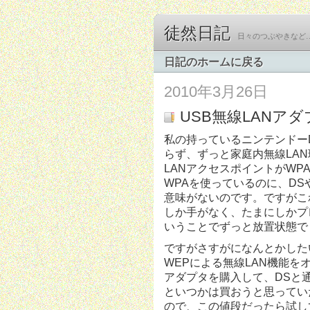
徒然日記
日々のつぶやきなど
日記のホームに戻る
2010年3月26日
USB無線LANア
私の持っているニンテンドーD
らず、ずっと家庭内無線LA
LANアクセスポイントがWPA
WPAを使っているのに、DSや
意味がないのです。ですがこ
しか手がなく、たまにしかプ
いうことでずっと放置状態で
ですがさすがになんとかした
WEPによる無線LAN機能を
アダプタを購入して、DSと
といつかは買おうと思ってい
ので、この値段だったら試し