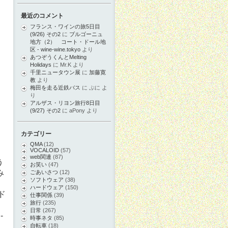
最近のコメント
フランス・ワインの旅5日目
(9/26) その2
に
ブルゴーニュ
地方（2） コート・ドール地
区 - wine-wine.tokyo
より
あつぞうくんとMelting
Holidays
に
Mr.K
より
千里ニュータウン展
に
加藤寛
教
より
梅田を走る近鉄バス
に
ぷに
よ
り
アルザス・リヨン旅行8日目
(9/27) その2
に
aPony
より
カテゴリー
QMA
(12)
VOCALOID
(57)
web関連
(87)
う
お笑い
(47)
み
ごあいさつ
(12)
ソフトウェア
(38)
ト
ハードウェア
(150)
ド
仕事関係
(39)
旅行
(235)
日常
(267)
-
時事ネタ
(85)
ス
自転車
(18)