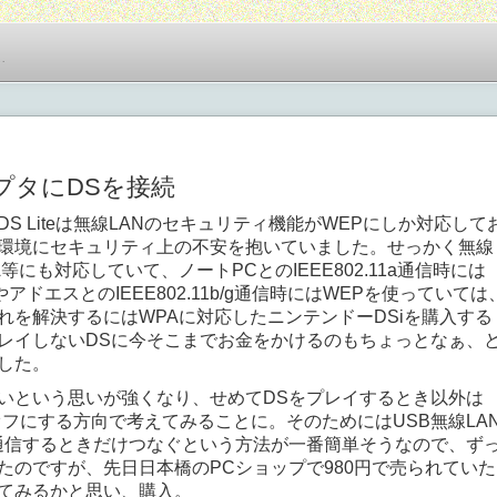
…
ダプタにDSを接続
S Liteは無線LANのセキュリティ機能がWEPにしか対応して
N環境にセキュリティ上の不安を抱いていました。せっかく無線
等にも対応していて、ノートPCとのIEEE802.11a通信時には
アドエスとのIEEE802.11b/g通信時にはWEPを使っていては
れを解決するにはWPAに対応したニンテンドーDSiを購入する
レイしないDSに今そこまでお金をかけるのもちょっとなぁ、
した。
いという思いが強くなり、せめてDSをプレイするとき以外は
オフにする方向で考えてみることに。そのためにはUSB無線LA
通信するときだけつなぐという方法が一番簡単そうなので、ず
たのですが、先日日本橋のPCショップで980円で売られていた
てみるかと思い、購入。