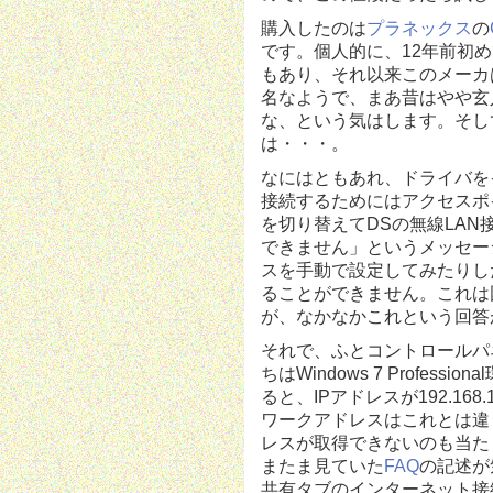
購入したのは
プラネックス
の
です。個人的に、12年前初め
もあり、それ以来このメーカ
名なようで、まあ昔はやや玄
な、という気はします。そし
は・・・。
なにはともあれ、ドライバを
接続するためにはアクセスポ
を切り替えてDSの無線LAN
できません」というメッセー
スを手動で設定してみたりし
ることができません。これは
が、なかなかこれという回答
それで、ふとコントロールパ
ちはWindows 7 Profe
ると、IPアドレスが192.1
ワークアドレスはこれとは違
レスが取得できないのも当た
またま見ていた
FAQ
の記述が
共有タブのインターネット接