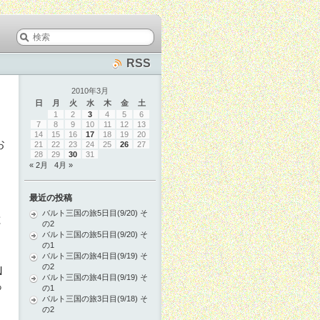
RSS
2010年3月
日
月
火
水
木
金
土
1
2
3
4
5
6
7
8
9
10
11
12
13
14
15
16
17
18
19
20
お
21
22
23
24
25
26
27
28
29
30
31
« 2月
4月 »
、
最近の投稿
バルト三国の旅5日目(9/20) そ
と
の2
バルト三国の旅5日目(9/20) そ
の1
バルト三国の旅4日目(9/19) そ
の2
N
バルト三国の旅4日目(9/19) そ
っ
の1
バルト三国の旅3日目(9/18) そ
の2