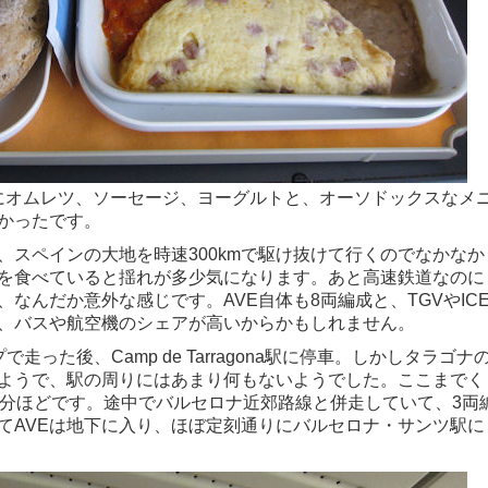
にオムレツ、ソーセージ、ヨーグルトと、オーソドックスなメ
かったです。
、スペインの大地を時速300kmで駆け抜けて行くのでなかなか
を食べていると揺れが多少気になります。あと高速鉄道なのに
なんだか意外な感じです。AVE自体も8両編成と、TGVやIC
、バスや航空機のシェアが高いからかもしれません。
走った後、Camp de Tarragona駅に停車。しかしタラゴナ
ようで、駅の周りにはあまり何もないようでした。ここまでく
0分ほどです。途中でバルセロナ近郊路線と併走していて、3両
てAVEは地下に入り、ほぼ定刻通りにバルセロナ・サンツ駅に