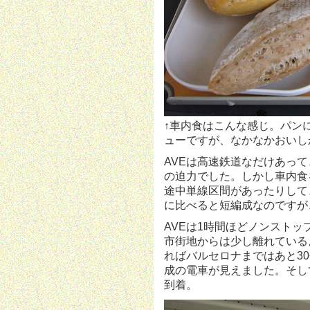
↑車内食はこんな感じ。パン
ューですが、なかなかおいし
AVEは高速鉄道なだけあって
の迫力でした。しかし車内食
途中単線区間があったりして、
に比べると短編成なのですが
AVEは1時間ほどノンストップで
市街地からは少し離れている
ればバルセロナまではあと3
成の電車が見えました。そし
到着。