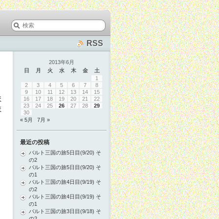
RSS
2013年6月
日
月
火
水
木
金
土
1
2
3
4
5
6
7
8
9
10
11
12
13
14
15
ま
16
17
18
19
20
21
22
23
24
25
26
27
28
29
ま
30
« 5月
7月 »
最近の投稿
バルト三国の旅5日目(9/20) そ
の2
バルト三国の旅5日目(9/20) そ
の1
バルト三国の旅4日目(9/19) そ
の2
バルト三国の旅4日目(9/19) そ
の1
バルト三国の旅3日目(9/18) そ
の2