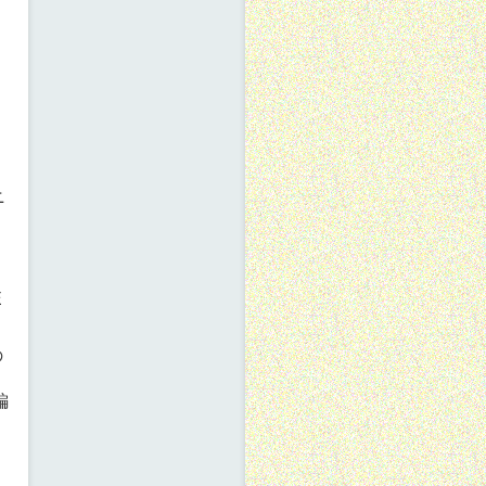
ニ
E
の
編