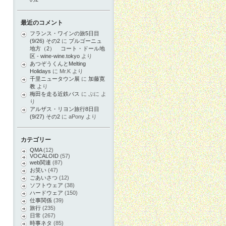
最近のコメント
フランス・ワインの旅5日目
(9/26) その2
に
ブルゴーニュ
地方（2） コート・ドール地
区 - wine-wine.tokyo
より
あつぞうくんとMelting
Holidays
に
Mr.K
より
千里ニュータウン展
に
加藤寛
教
より
梅田を走る近鉄バス
に
ぷに
よ
り
アルザス・リヨン旅行8日目
(9/27) その2
に
aPony
より
カテゴリー
QMA
(12)
VOCALOID
(57)
web関連
(87)
お笑い
(47)
ごあいさつ
(12)
ソフトウェア
(38)
ハードウェア
(150)
仕事関係
(39)
旅行
(235)
日常
(267)
時事ネタ
(85)