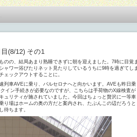
…
8/12) その1
ものの、結局あまり熟睡できずに朝を迎えました。7時に目覚
シャワー浴びたりネット見たりしているうちに9時を過ぎてし
チェックアウトすることに。
速列車AVEに乗り、バルセロナへと向かいます。AVEも昨日乗
ェックイン手続きが必要なのですが、こちらは手荷物のX線検査が
キュリティが施されていました。今回はちょっと贅沢に一等車
乗り場はホームの奥の方だと案内され、たぶんこの辺だろうと
し待ちます。