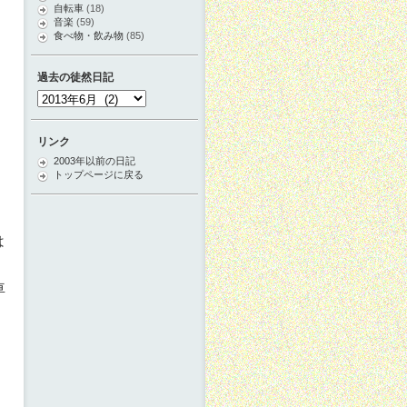
自転車
(18)
音楽
(59)
食べ物・飲み物
(85)
過去の徒然日記
過
去
の
徒
リンク
然
2003年以前の日記
日
トップページに戻る
記
は
車
て
、