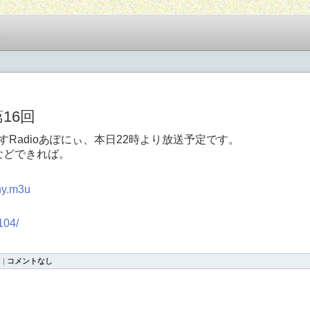
…
16回
Radioあぽにぃ、本日22時より放送予定です。
題などできれば。
ony.m3u
0104/
連
|
コメントなし