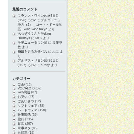
最近のコメント
フランス・ワインの旅5日目
(9/26) その2
に
ブルゴーニュ
地方（2） コート・ドール地
区 - wine-wine.tokyo
より
あつぞうくんとMelting
Holidays
に
Mr.K
より
千里ニュータウン展
に
加藤寛
教
より
梅田を走る近鉄バス
に
ぷに
よ
り
アルザス・リヨン旅行8日目
(9/27) その2
に
aPony
より
カテゴリー
QMA
(12)
VOCALOID
(57)
web関連
(87)
お笑い
(47)
ごあいさつ
(12)
ソフトウェア
(38)
ハードウェア
(150)
仕事関係
(39)
旅行
(235)
日常
(267)
時事ネタ
(85)
自転車
(18)