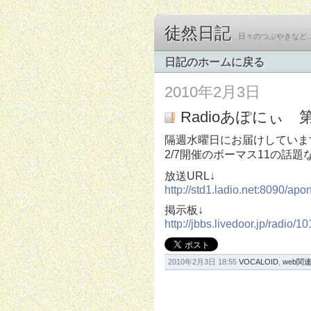
徒然日記
日々のつぶやきなど
日記のホームに戻る
2010年2月3日
Radioあぽにぃ 第
隔週水曜日にお届けしています
2/7開催のボーマス11の話
放送URL↓
http://std1.ladio.net:8090/ap
掲示板↓
http://jbbs.livedoor.jp/radio/1
2010年2月3日 18:55
VOCALOID
,
web関