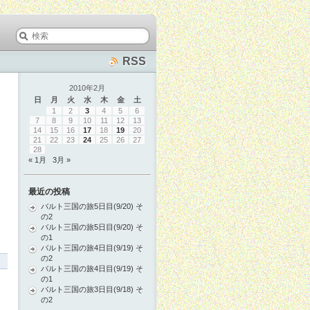
RSS
2010年2月
日
月
火
水
木
金
土
1
2
3
4
5
6
7
8
9
10
11
12
13
14
15
16
17
18
19
20
21
22
23
24
25
26
27
28
« 1月
3月 »
最近の投稿
バルト三国の旅5日目(9/20) そ
の2
バルト三国の旅5日目(9/20) そ
の1
バルト三国の旅4日目(9/19) そ
の2
バルト三国の旅4日目(9/19) そ
の1
バルト三国の旅3日目(9/18) そ
の2